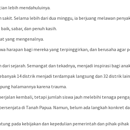
ian lebih mendahuluinya.
h sakit. Selama lebih dari dua minggu, ia berjuang melawan penya
baik, sabar, dan penuh kasih.
akat yang mengenalnya.
a harapan bagi mereka yang terpinggirkan, dan berusaha agar pe
 dari sejarah. Semangat dan tekadnya, menjadi inspirasi bagi an
banyak 14 distrik menjadi terdampak langsung dan 32 distrik la
mpung halamannya karena trauma.
jalan kembali, tetapi jumlah siswa jauh melebihi tenaga pengajar
bersenjata di Tanah Papua. Namun, belum ada langkah konkret dar
ung pada kebijakan dan kepedulian pemerintah dan pihak-pihak t