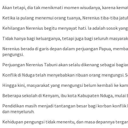
Akan tetapi, dia tak menikmati momen wisudanya, karena kemat
Ketika ia pulang menemui orang tuanya, Nerenius tiba-tiba jatu
Kehilangan Nerenius begitu menyayat hati. Ia adalah sosok yang 
Tidak hanya bagi keluarganya, tetapi juga bagi seluruh masyar
Nerenius berada di garis depan dalam perjuangan Papua, membaw
pengungsi.
Perjuangan Nerenius Tabuni akan selalu dikenang sebagai bagian
Konflik di Nduga telah menyebabkan ribuan orang mengungsi. Se
Hingga kini, masyarakat yang mengungsi belum kembali ke ka
Beberapa sekolah di Kenyam, ibu kota Kabupaten Nduga, mulai ber
Pendidikan masih menjadi tantangan besar bagi korban konflik 
dan menyeluruh.
Kehidupan pengungsi tidak menentu, dan masa depannya tergant