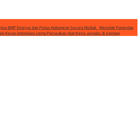
 Ketua BMP Dogiyai dan Putus Hubungan Secara Mutlak
Menolak Pungutan
 Keras Intimidasi serta Perusakan Alat Kerja Jurnalis di Sentani