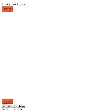
Loncat ke konten
tutup
tutup