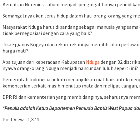
Kematian Nerenius Tabuni menjadi pengingat bahwa pendidikan
Semangatnya akan terus hidup dalam hati orang-orang yang m
Masyarakat Nduga harus dipandang sebagai manusia yang sama d
tidak bernegosiasi dengan cara yang baik?
Jika Egianus Kogeya dan rekan-rekannya memilih jalan perlawa
harga mati?
Apa tujuan dari keberadaan Kabupaten
Nduga
dengan 32 distrik
nyawa orang-orang Nduga menjadi hancur dan luluh seperti ini?
Pemerintah Indonesia belum menunjukkan niat baik untuk menyel
kementerian terkait masih menutup mata dan melipat tangan, m
DPR RI dan kementerian yang membidanginya, seharusnya membu
*Penulis adalah Ketua Departemen Pemuda Baptis West Papua dan
Post Views:
1,874