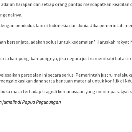
 adalah harapan dan setiap orang pantas mendapatkan keadilan d
engenalnya.
engan penduduk lain di Indonesia dan dunia. Jika pemerintah me
nan bersenjata, adakah solusi untuk kedamaian? Haruskah rakyat
 serta kampung-kampungnya, jika negara justru membabi buta terh
esaikan persoalan ini secara serius. Pemerintah justru melakuka
engalokasikan dana serta bantuan material untuk konflik di Ndu
ka mata terhadap tragedi kemanusiaan yang menimpa rakyat sip
 jurnalis di Papua Pegunungan