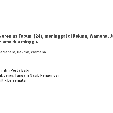
renius Tabuni (24), meninggal di Ilekma, Wamena, Ja
elama dua minggu.
Betlehem, Ilekma, Wamena.
on film Pesta Babi
k Serius Tangani Nasib Pengungsi
flik bersenjata