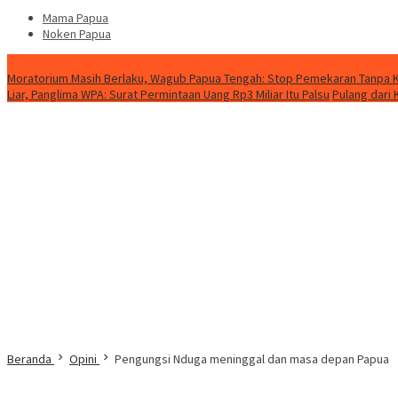
Mama Papua
Noken Papua
Berita Terupdate
Moratorium Masih Berlaku, Wagub Papua Tengah: Stop Pemekaran Tanpa Ka
Liar, Panglima WPA: Surat Permintaan Uang Rp3 Miliar Itu Palsu
Pulang dari
Beranda
Opini
Pengungsi Nduga meninggal dan masa depan Papua