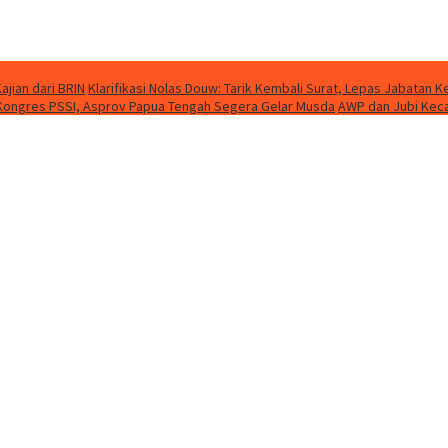
jian dari BRIN
Klarifikasi Nolas Douw: Tarik Kembali Surat, Lepas Jabatan
 Kongres PSSI, Asprov Papua Tengah Segera Gelar Musda
AWP dan Jubi Kecam