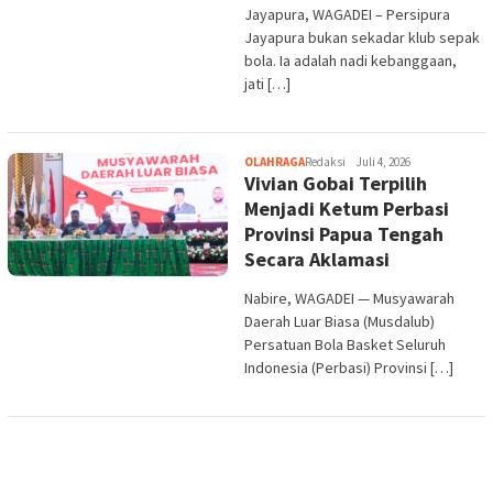
Jayapura, WAGADEI – Persipura
Jayapura bukan sekadar klub sepak
bola. Ia adalah nadi kebanggaan,
jati […]
OLAHRAGA
Redaksi
Juli 4, 2026
Vivian Gobai Terpilih
Menjadi Ketum Perbasi
Provinsi Papua Tengah
Secara Aklamasi
Nabire, WAGADEI — Musyawarah
Daerah Luar Biasa (Musdalub)
Persatuan Bola Basket Seluruh
Indonesia (Perbasi) Provinsi […]