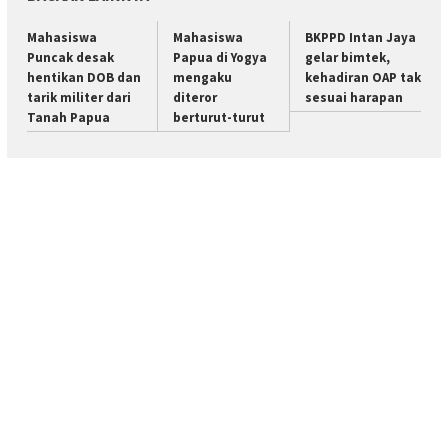
Mahasiswa
Mahasiswa
BKPPD Intan Jaya
Puncak desak
Papua di Yogya
gelar bimtek,
hentikan DOB dan
mengaku
kehadiran OAP tak
tarik militer dari
diteror
sesuai harapan
Tanah Papua
berturut-turut