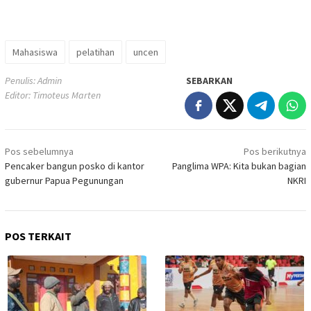
Mahasiswa
pelatihan
uncen
Penulis: Admin
SEBARKAN
Editor: Timoteus Marten
Navigasi
Pos sebelumnya
Pos berikutnya
pos
Pencaker bangun posko di kantor
Panglima WPA: Kita bukan bagian
gubernur Papua Pegunungan
NKRI
POS TERKAIT