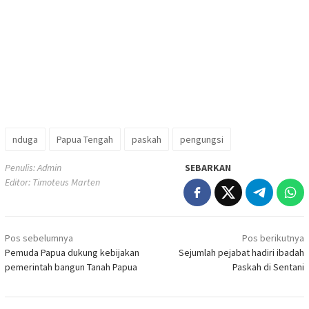
nduga
Papua Tengah
paskah
pengungsi
Penulis: Admin
SEBARKAN
Editor: Timoteus Marten
Navigasi
Pos sebelumnya
Pos berikutnya
pos
Pemuda Papua dukung kebijakan
Sejumlah pejabat hadiri ibadah
pemerintah bangun Tanah Papua
Paskah di Sentani