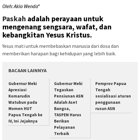
Oleh: Akia Wenda*
Paskah
adalah perayaan untuk
mengenang sengsara, wafat, dan
kebangkitan Yesus Kristus.
Yesus mati untuk membebaskan manusia dari dosa dan
memberikan harapan bagi kehidupan yang lebih baik.
BACAAN LAINNYA
Gubernur Meki
Gubernur Meki
Pemprov Papua
Apresiasi
Tegaskan
Tengah
Komarudin
Pensiunan ASN
sosialisasi aturan
Watubun pada
Adalah Aset
penggunaan
Momen HUT
Bangsa,
rusun ASN
Papua Tengah ke
TASPEN Harus
IV, Ini Jejaknya
Berikan
Pelayanan
Terbaik