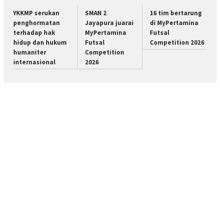
YKKMP serukan
SMAN 2
16 tim bertarung
penghormatan
Jayapura juarai
di MyPertamina
terhadap hak
MyPertamina
Futsal
hidup dan hukum
Futsal
Competition 2026
humaniter
Competition
internasional
2026