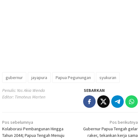
gubernur
jayapura
Papua Pegunungan
syukuran
Penulis: Yas Akia Wenda
SEBARKAN
Editor: Timoteus Marten
Navigasi
Pos sebelumnya
Pos berikutnya
pos
Kolaborasi Pembangunan Hingga
Gubernur Papua Tengah gelar
Tahun 2044; Papua Tengah Menuju
raker, tekankan kerja sama