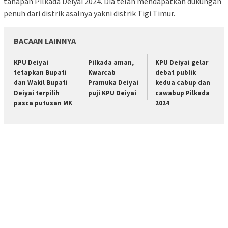
tahapan Pilkada Deiyai 2024. Dia telah mendapatkan dukungan
penuh dari distrik asalnya yakni distrik Tigi Timur.
BACAAN LAINNYA
KPU Deiyai
Pilkada aman,
KPU Deiyai gelar
tetapkan Bupati
Kwarcab
debat publik
dan Wakil Bupati
Pramuka Deiyai
kedua cabup dan
Deiyai terpilih
puji KPU Deiyai
cawabup Pilkada
pasca putusan MK
2024