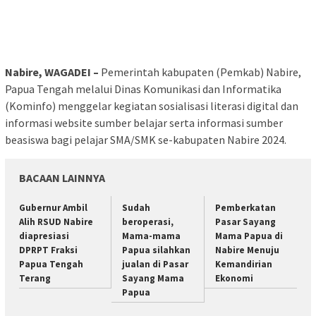
Nabire, WAGADEI –
Pemerintah kabupaten (Pemkab) Nabire,
Papua Tengah melalui Dinas Komunikasi dan Informatika
(Kominfo) menggelar kegiatan sosialisasi literasi digital dan
informasi website sumber belajar serta informasi sumber
beasiswa bagi pelajar SMA/SMK se-kabupaten Nabire 2024.
BACAAN LAINNYA
Gubernur Ambil
Sudah
Pemberkatan
Alih RSUD Nabire
beroperasi,
Pasar Sayang
diapresiasi
Mama-mama
Mama Papua di
DPRPT Fraksi
Papua silahkan
Nabire Menuju
Papua Tengah
jualan di Pasar
Kemandirian
Terang
Sayang Mama
Ekonomi
Papua