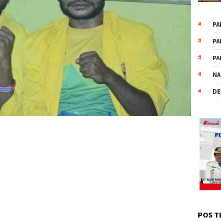
PA
PA
PA
NA
DE
POS T