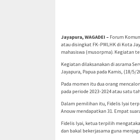
Jayapura, WAGADEI –
Forum Komunik
atau disingkat FK-PMLHK di Kota Ja
mahasiswa (musorpma). Kegiatan te
Kegiatan dilaksanakan di asrama Se
Jayapura, Papua pada Kamis, (18/5/20
Pada momen itu dua orang mencalonka
pada periode 2023-2024 atau satu ta
Dalam pemilihan itu, Fidelis Iyai ter
Anouw mendapatkan 31. Empat suara
Fidelis Iyai, ketua terpilih mengata
dan bakal bekerjasama guna menja