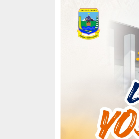
Loncat
tutup
ke
konten