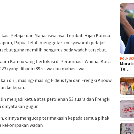
asi Pelajar dan Mahasiswa asal Lembah Hijau Kamuu
yapura, Papua telah menggelar musyawarah pelajar
rsebut guna memilih pengurus pada wadah tersebut.
POLHUK
rviam Kamuu yang berlokasi di Perumnas I Waena, Kota
Morato
23) yang dihadiri 89 siswa dan mahasiswa.
Te…
n diri, masing-masing Fidelis Iyai dan Frengki Anouw
hun kedepan.
pilih menjadi ketua atas perolehan 53 suara dan Frengki
 dinyatakan gugur.
kan, dirinya mengucap terimakasih kepada semua pihak
ga kekompakan wadah.