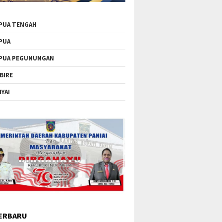
PUA TENGAH
PUA
PUA PEGUNUNGAN
BIRE
IYAI
ERBARU