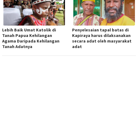
Lebih Baik Umat Katolik di
Penyelesaian tapal batas di
Tanah Papua Kehilangan
Kapiraya harus dilaksanakan
Agama Daripada Kehilangan
secara adat oleh masyarakat
Tanah Adatnya
adat