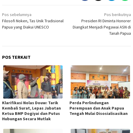
Navigasi
Pos sebelumnya
Pos berikutnya
pos
Filosofi Noken, Tas Unik Tradisional
Presiden RI Diminta Honorer
Papua yang Diakui UNESCO
Diangkat Menjadi Pegawai ASN di
Tanah Papua
POS TERKAIT
Klarifikasi Nolas Douw: Tarik
Perda Perlindungan
Kembali Surat, Lepas Jabatan
Perempuan dan Anak Papua
Ketua BMP Dogiyai dan Putus
Tengah Mulai Disosialisasikan
Hubungan Secara Mutlak