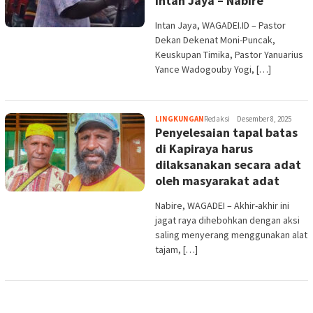
Intan Jaya – Nabire
Intan Jaya, WAGADEI.ID – Pastor
Dekan Dekenat Moni-Puncak,
Keuskupan Timika, Pastor Yanuarius
Yance Wadogouby Yogi, […]
LINGKUNGAN
Redaksi
Desember 8, 2025
Penyelesaian tapal batas
di Kapiraya harus
dilaksanakan secara adat
oleh masyarakat adat
Nabire, WAGADEI – Akhir-akhir ini
jagat raya dihebohkan dengan aksi
saling menyerang menggunakan alat
tajam, […]