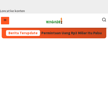
Loncat ke konten
glima WPA: Surat Permintaan Uang Rp3 Miliar Itu Palsu
Berita Terupdate
Pu