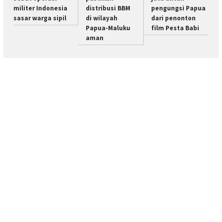
militer Indonesia
distribusi BBM
pengungsi Papua
sasar warga sipil
di wilayah
dari penonton
Papua-Maluku
film Pesta Babi
aman