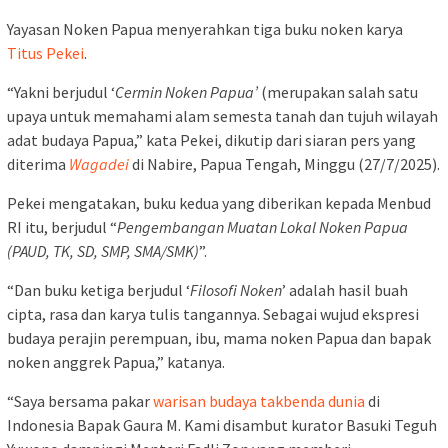
Yayasan Noken Papua menyerahkan tiga buku noken karya
Titus Pekei
.
“Yakni berjudul ‘
Cermin Noken Papua’
(merupakan salah satu
upaya untuk memahami alam semesta tanah dan tujuh wilayah
adat budaya Papua,” kata Pekei, dikutip dari siaran pers yang
diterima
Wagadei
di Nabire, Papua Tengah, Minggu (27/7/2025).
Pekei mengatakan, buku kedua yang diberikan kepada Menbud
RI itu, berjudul “
Pengembangan Muatan Lokal Noken Papua
(PAUD, TK, SD, SMP, SMA/SMK)
”.
“Dan buku ketiga berjudul ‘
Filosofi Noken
’ adalah hasil buah
cipta, rasa dan karya tulis tangannya. Sebagai wujud ekspresi
budaya perajin perempuan, ibu, mama noken Papua dan bapak
noken anggrek Papua,” katanya.
“Saya bersama pakar
warisan budaya takbenda dunia
di
Indonesia Bapak Gaura M. Kami disambut kurator Basuki Teguh