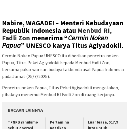
Nabire, WAGADEI –
Menteri Kebudayaan
Republik Indonesia atau
Menbud RI,
Fadli Zon
menerima “
Cermin Noken
Papua
” UNESCO karya Titus Agiyadokii.
Cermin Noken Papua UNESCO itu diberikan pencetus noken
Papua, Titus Pekei Agiyadokii kepada Menbud Fadli Zon,
bersama pakar warisan budaya takbenda asal Papua Indonesia
pada Jumat (25/7/2025).
Pencetus noken Papua, Titus Pekei Agiyadokii mengatakan,
pihaknya menemui Menbud RI Fadli Zon di ruang kerjanya.
BACAAN LAINNYA
TPNPB Yahukimo
Pertamina
Luar biasa, 517,9
sebut operasi
pastikan
juta untuk