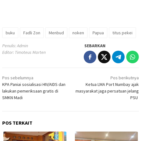
buku
Fadli Zon
Menbud
noken
Papua
titus pekei
Penulis: Admin
SEBARKAN
Editor: Timoteus Marten
Navigasi
Pos sebelumnya
Pos berikutnya
pos
KPA Paniai sosialisasi HIV/AIDS dan
Ketua LMA Port Numbay ajak
lakukan pemeriksaan gratis di
masyarakat jaga persatuan jelang
SMKN Madi
PSU
POS TERKAIT