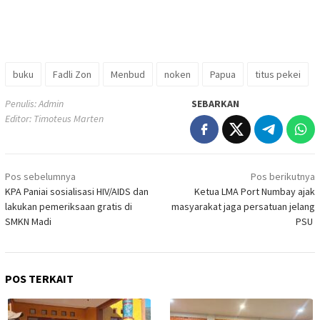
buku
Fadli Zon
Menbud
noken
Papua
titus pekei
Penulis: Admin
SEBARKAN
Editor: Timoteus Marten
Navigasi
Pos sebelumnya
Pos berikutnya
pos
KPA Paniai sosialisasi HIV/AIDS dan
Ketua LMA Port Numbay ajak
lakukan pemeriksaan gratis di
masyarakat jaga persatuan jelang
SMKN Madi
PSU
POS TERKAIT