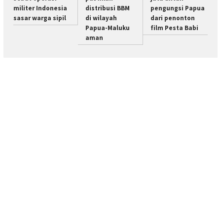
militer Indonesia
distribusi BBM
pengungsi Papua
sasar warga sipil
di wilayah
dari penonton
Papua-Maluku
film Pesta Babi
aman