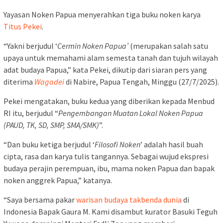
Yayasan Noken Papua menyerahkan tiga buku noken karya
Titus Pekei
.
“Yakni berjudul ‘
Cermin Noken Papua’
(merupakan salah satu
upaya untuk memahami alam semesta tanah dan tujuh wilayah
adat budaya Papua,” kata Pekei, dikutip dari siaran pers yang
diterima
Wagadei
di Nabire, Papua Tengah, Minggu (27/7/2025).
Pekei mengatakan, buku kedua yang diberikan kepada Menbud
RI itu, berjudul “
Pengembangan Muatan Lokal Noken Papua
(PAUD, TK, SD, SMP, SMA/SMK)
”.
“Dan buku ketiga berjudul ‘
Filosofi Noken
’ adalah hasil buah
cipta, rasa dan karya tulis tangannya. Sebagai wujud ekspresi
budaya perajin perempuan, ibu, mama noken Papua dan bapak
noken anggrek Papua,” katanya.
“Saya bersama pakar
warisan budaya takbenda dunia
di
Indonesia Bapak Gaura M. Kami disambut kurator Basuki Teguh