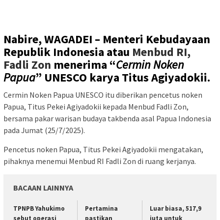
Nabire, WAGADEI –
Menteri Kebudayaan
Republik Indonesia atau
Menbud RI,
Fadli Zon
menerima “
Cermin Noken
Papua
” UNESCO karya Titus Agiyadokii.
Cermin Noken Papua UNESCO itu diberikan pencetus noken
Papua, Titus Pekei Agiyadokii kepada Menbud Fadli Zon,
bersama pakar warisan budaya takbenda asal Papua Indonesia
pada Jumat (25/7/2025).
Pencetus noken Papua, Titus Pekei Agiyadokii mengatakan,
pihaknya menemui Menbud RI Fadli Zon di ruang kerjanya.
BACAAN LAINNYA
TPNPB Yahukimo
Pertamina
Luar biasa, 517,9
sebut operasi
pastikan
juta untuk