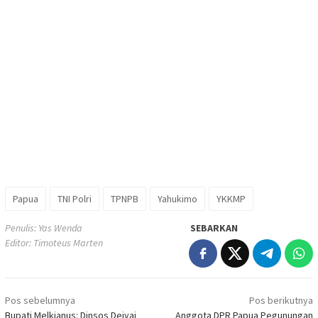
Papua
TNI Polri
TPNPB
Yahukimo
YKKMP
Penulis: Yas Wenda
SEBARKAN
Editor: Timoteus Marten
Navigasi
Pos sebelumnya
Pos berikutnya
pos
Bupati Melkianus: Dinsos Deiyai
Anggota DPR Papua Pegunungan