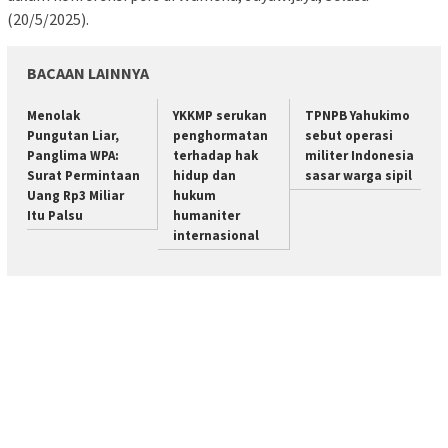
(20/5/2025).
BACAAN LAINNYA
Menolak
YKKMP serukan
TPNPB Yahukimo
Pungutan Liar,
penghormatan
sebut operasi
Panglima WPA:
terhadap hak
militer Indonesia
Surat Permintaan
hidup dan
sasar warga sipil
Uang Rp3 Miliar
hukum
Itu Palsu
humaniter
internasional