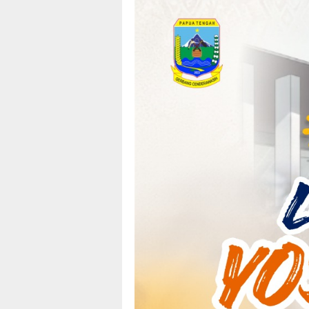
Loncat
tutup
ke
konten