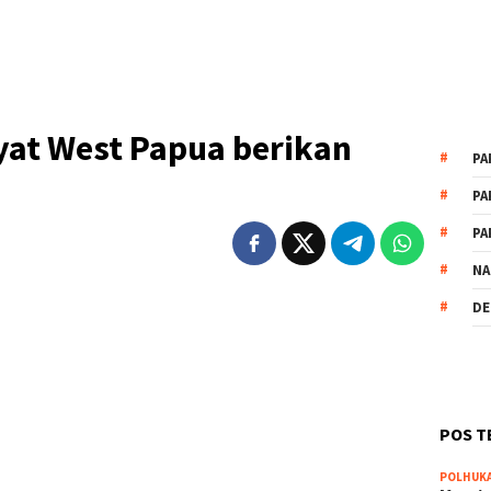
kyat West Papua berikan
PA
PA
PA
NA
DE
POS T
POLHUK