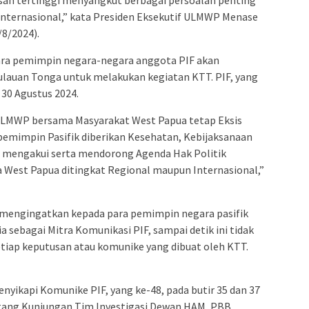
an tertinggi menyangkut berbagai persoalan penting
 Internasional,” kata Presiden Eksekutif ULMWP Menase
/8/2024).
 para pemimpin negara-negara anggota PIF akan
ulauan Tonga untuk melakukan kegiatan KTT. PIF, yang
– 30 Agustus 2024.
i ULMWP bersama Masyarakat West Papua tetap Eksis
emimpin Pasifik diberikan Kesehatan, Kebijaksanaan
n mengakui serta mendorong Agenda Hak Politik
 West Papua ditingkat Regional maupun Internasional,”
mengingatkan kepada para pemimpin negara pasifik
 sebagai Mitra Komunikasi PIF, sampai detik ini tidak
iap keputusan atau komunike yang dibuat oleh KTT.
nyikapi Komunike PIF, yang ke-48, pada butir 35 dan 37
etang Kunjungan Tim Investigasi Dewan HAM, PBB