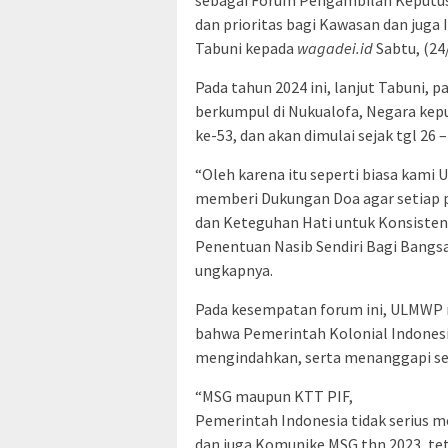
sebagai Forum Pengambilan Keputus
dan prioritas bagi Kawasan dan juga
Tabuni kepada
wagadei.id
Sabtu, (24
Pada tahun 2024 ini, lanjut Tabuni,
berkumpul di Nukualofa, Negara kep
ke-53, dan akan dimulai sejak tgl 26 
“Oleh karena itu seperti biasa kam
memberi Dukungan Doa agar setiap p
dan Keteguhan Hati untuk Konsiste
Penentuan Nasib Sendiri Bagi Bangsa
ungkapnya.
Pada kesempatan forum ini, ULMWP 
bahwa Pemerintah Kolonial Indonesia
mengindahkan, serta menanggapi set
“MSG maupun KTT PIF,
Pemerintah Indonesia tidak serius me
dan juga Komunike MSG thn 2023, t