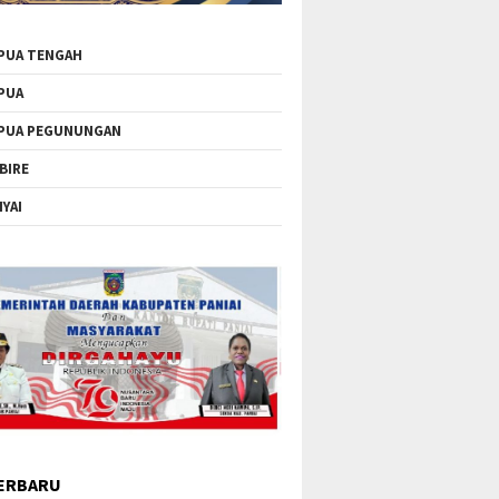
PUA TENGAH
PUA
PUA PEGUNUNGAN
BIRE
IYAI
ERBARU