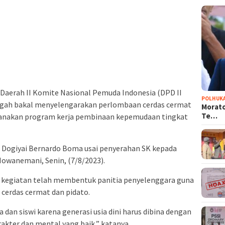
Daerah II Komite Nasional Pemuda Indonesia (DPD II
POLHUK
ngah bakal menyelengarakan perlombaan cerdas cermat
Morato
Te…
anakan program kerja pembinaan kepemudaan tingkat
I Dogiyai Bernardo Boma usai penyerahan SK kepada
 Mowanemani, Senin, (7/8/2023).
kegiatan telah membentuk panitia penyelenggara guna
cerdas cermat dan pidato.
 dan siswi karena generasi usia dini harus dibina dengan
kter dan mental yang baik,” katanya.