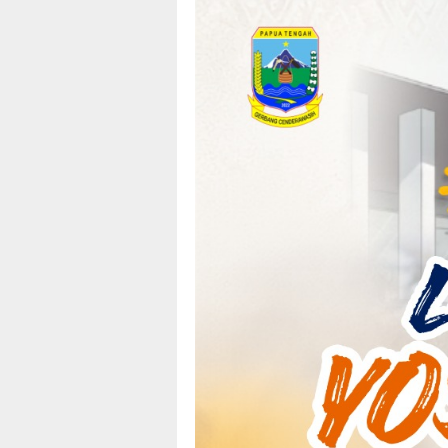
Loncat
tutup
ke
konten