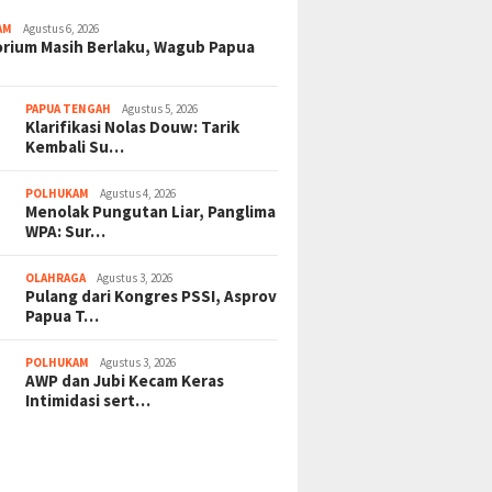
AM
Agustus 6, 2026
rium Masih Berlaku, Wagub Papua
PAPUA TENGAH
Agustus 5, 2026
Klarifikasi Nolas Douw: Tarik
Kembali Su…
POLHUKAM
Agustus 4, 2026
Menolak Pungutan Liar, Panglima
WPA: Sur…
OLAHRAGA
Agustus 3, 2026
Pulang dari Kongres PSSI, Asprov
Papua T…
POLHUKAM
Agustus 3, 2026
AWP dan Jubi Kecam Keras
Intimidasi sert…