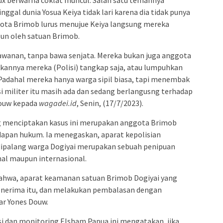
ggal dunia Yosua Keiya tidak lari karena dia tidak punya
ggota Brimob lurus menujue Keiya langsung mereka
un oleh satuan Brimob.
lawanan, tanpa bawa senjata. Mereka bukan juga anggota
kannya mereka (Polisi) tangkap saja, atau lumpuhkan
Padahal mereka hanya warga sipil biasa, tapi menembak
 militer itu masih ada dan sedang berlangusng terhadap
Douw kepada
wagadei.id
, Senin, (17/7/2023).
ng menciptakan kasus ini merupakan anggota Brimob
apan hukum. Ia menegaskan, aparat kepolisian
dipalang warga Dogiyai merupakan sebuah penipuan
onal maupun internasional.
ahwa, aparat keamanan satuan Brimob Dogiyai yang
nerima itu, dan melakukan pembalasan dengan
ar Yones Douw.
si dan monitoring Elsham Papua ini mengatakan, jika