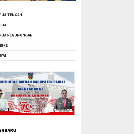
PUA TENGAH
PUA
PUA PEGUNUNGAN
BIRE
IYAI
ERBARU