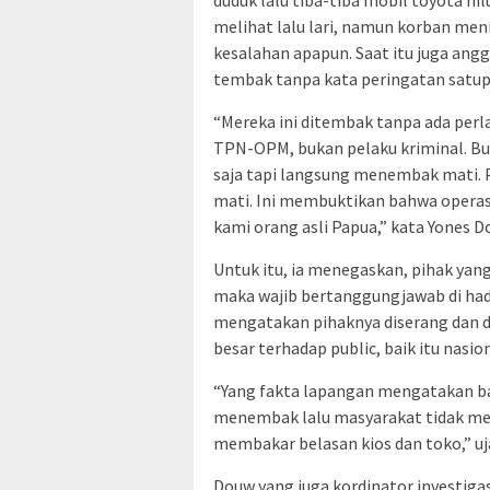
melihat lalu lari, namun korban menin
kesalahan apapun. Saat itu juga an
tembak tanpa kata peringatan satup
“Mereka ini ditembak tanpa ada per
TPN-OPM, bukan pelaku kriminal. Bu
saja tapi langsung menembak mati. 
mati. Ini membuktikan bahwa operasi
kami orang asli Papua,” kata Yones 
Untuk itu, ia menegaskan, pihak ya
maka wajib bertanggungjawab di had
mengatakan pihaknya diserang dan 
besar terhadap public, baik itu nasi
“Yang fakta lapangan mengatakan b
menembak lalu masyarakat tidak me
membakar belasan kios dan toko,” uj
Douw yang juga kordinator investiga