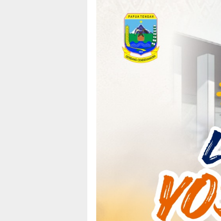
Loncat
tutup
ke
konten