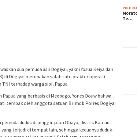
POLHUK
Morato
Te…
askan dua pemuda asli Dogiyai, yakni Yosua Keiya dan
) di Dogiyai merupakan salah satu prakter operasi
n TNI terhadap warga sipil Papua.
an Papua yang berbasis di Meepago, Yones Douw bahwa
ati tembak oleh anggota satuan Brimob Polres Dogiyai
 pemuda duduk di pinggir jalan Obayo, distrik Kamuu
n yang terjadi di tempat lain, sehingga keduanya duduk-
lux berwarna coklat muncul. Salah satu temannya