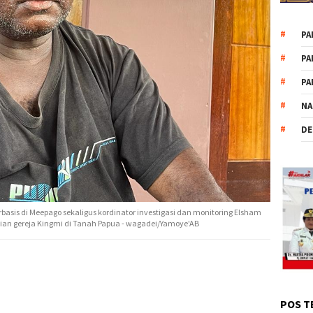
PA
PA
PA
NA
DE
asis di Meepago sekaligus kordinator investigasi dan monitoring Elsham
ian gereja Kingmi di Tanah Papua - wagadei/Yamoye'AB
POS T