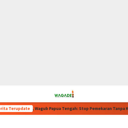
u, Wagub Papua Tengah: Stop Pemekaran Tanpa Kajian dari BRIN
rita Terupdate