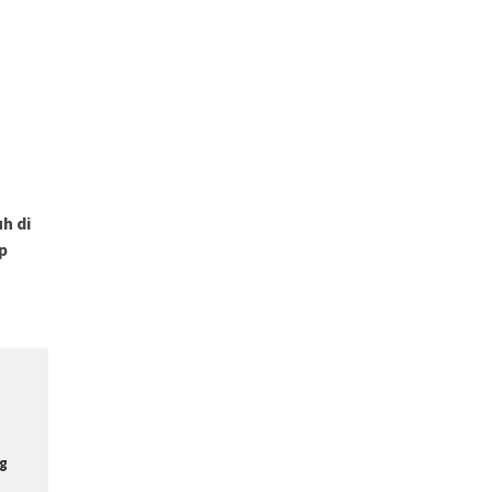
h di
p
g