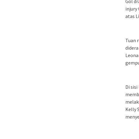
Gol dr
injur
atas L
Tuan 
didera
Leona
gempu
Di sis
membo
melaku
Kelly 
menyeg