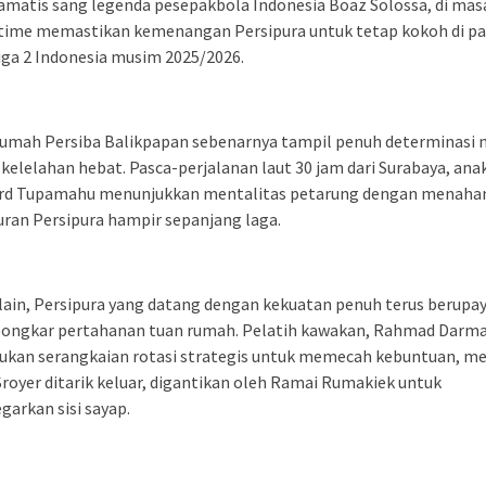
amatis sang legenda pesepakbola Indonesia Boaz Solossa, di mas
y time memastikan kemenangan Persipura untuk tetap kokoh di p
iga 2 Indonesia musim 2025/2026.
rumah Persiba Balikpapan sebenarnya tampil penuh determinasi 
 kelelahan hebat. Pasca-perjalanan laut 30 jam dari Surabaya, ana
rd Tupamahu menunjukkan mentalitas petarung dengan menaha
ran Persipura hampir sepanjang laga.
i lain, Persipura yang datang dengan kekuatan penuh terus berupa
ngkar pertahanan tuan rumah. Pelatih kawakan, Rahmad Darm
kan serangkaian rotasi strategis untuk memecah kebuntuan, men
Sroyer ditarik keluar, digantikan oleh Ramai Rumakiek untuk
arkan sisi sayap.