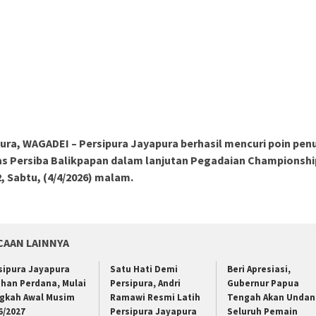
ura, WAGADEI – Persipura Jayapura berhasil mencuri poin penu
s Persiba Balikpapan dalam lanjutan Pegadaian Championshi
, Sabtu, (4/4/2026) malam.
CAAN LAINNYA
sipura Jayapura
Satu Hati Demi
Beri Apresiasi,
ihan Perdana, Mulai
Persipura, Andri
Gubernur Papua
gkah Awal Musim
Ramawi Resmi Latih
Tengah Akan Undan
6/2027
Persipura Jayapura
Seluruh Pemain