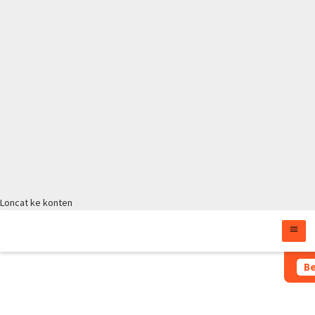
Loncat ke konten
Moratorium Masih Berlak
Be