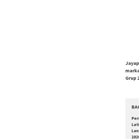
Jayap
marka
Grup 2
BA
Per
Lat
Lan
202