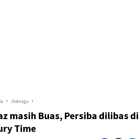
da
Olahraga
z masih Buas, Persiba dilibas di
jury Time