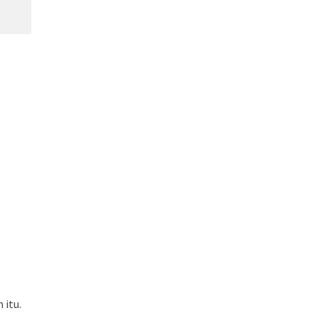
e
 itu.