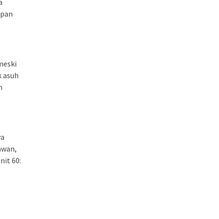
a
apan
meski
k asuh
n
ya
awan,
it 60: