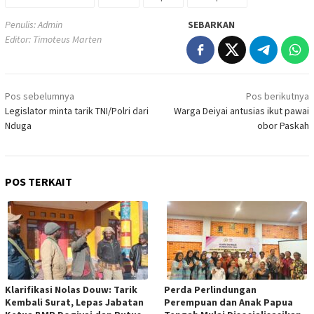
Penulis: Admin
SEBARKAN
Editor: Timoteus Marten
Navigasi
Pos sebelumnya
Pos berikutnya
pos
Legislator minta tarik TNI/Polri dari
Warga Deiyai antusias ikut pawai
Nduga
obor Paskah
POS TERKAIT
Klarifikasi Nolas Douw: Tarik
Perda Perlindungan
Kembali Surat, Lepas Jabatan
Perempuan dan Anak Papua