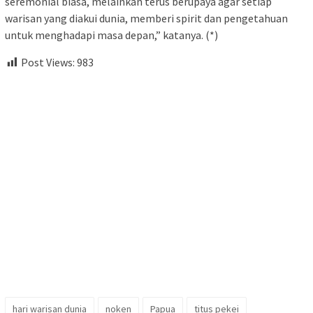
seremonial biasa, melainkan terus berupaya agar setiap
warisan yang diakui dunia, memberi spirit dan pengetahuan
untuk menghadapi masa depan,” katanya. (*)
Post Views:
983
hari warisan dunia
noken
Papua
titus pekei