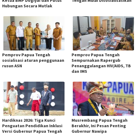
Ketua BMP Dogiyai dan Putus
Tengah Mulai Disosialisasikan
Hubungan Secara Mutlak
Pemprov Papua Tengah
Pemprov Papua Tengah
sosialisasi aturan penggunaan
Sempurnakan Rapergub
rusun ASN
Penanggulangan HIV/AIDS, TB
dan IMS
Hardiknas 2026: Tiga Kunci
Musrembang Papua Tengah
Penguatan Pendidikan Inklusi
Berakhir, Ini Pesan Penting
Versi Gubernur Papua Tengah
Gubernur Nawipa