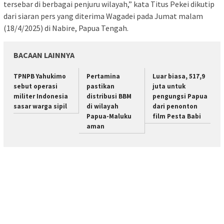
tersebar di berbagai penjuru wilayah,” kata Titus Pekei dikutip
dari siaran pers yang diterima Wagadei pada Jumat malam
(18/4/2025) di Nabire, Papua Tengah.
BACAAN LAINNYA
TPNPB Yahukimo
Pertamina
Luar biasa, 517,9
sebut operasi
pastikan
juta untuk
militer Indonesia
distribusi BBM
pengungsi Papua
sasar warga sipil
di wilayah
dari penonton
Papua-Maluku
film Pesta Babi
aman