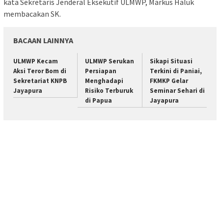
kata Sekretaris Jenderal Eksekutif ULMWP, Markus Haluk
membacakan SK.
BACAAN LAINNYA
ULMWP Kecam
ULMWP Serukan
Sikapi Situasi
Aksi Teror Bom di
Persiapan
Terkini di Paniai,
Sekretariat KNPB
Menghadapi
FKMKP Gelar
Jayapura
Risiko Terburuk
Seminar Sehari di
di Papua
Jayapura