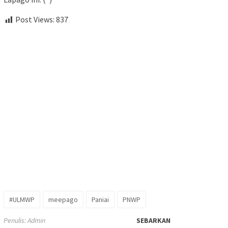
Post Views:
837
#ULMWP
meepago
Paniai
PNWP
Penulis: Admin
SEBARKAN