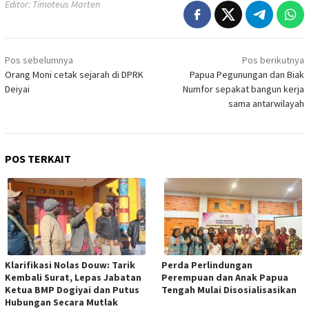
Editor: Timoteus Marten
Navigasi
Pos sebelumnya
Pos berikutnya
pos
Orang Moni cetak sejarah di DPRK
Papua Pegunungan dan Biak
Deiyai
Numfor sepakat bangun kerja
sama antarwilayah
POS TERKAIT
Klarifikasi Nolas Douw: Tarik
Perda Perlindungan
Kembali Surat, Lepas Jabatan
Perempuan dan Anak Papua
Ketua BMP Dogiyai dan Putus
Tengah Mulai Disosialisasikan
Hubungan Secara Mutlak