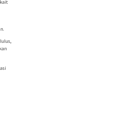
kait
n.
lulus,
akan
asi