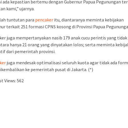
i ada kepastian bertemu dengan Gubernur Papua Pegunungan ter
an kami,” ujarnya.
lah tuntutan para
pencaker
itu, diantaranya meminta kebijakan
ur terkait 251 formasi CPNS kosong di Provinsi Papua Pegununga
er juga mempertanyakan nasib 179 anak cucu perintis yang tidak 
ara hanya 21 orang yang dinyatakan lolos; serta meminta kebij
tif dari pemerintah provinsi.
ker
juga mendesak optimalisasi seluruh kuota agar tidak ada form
ikembalikan ke pemerintah pusat di Jakarta. (*)
t Views:
562