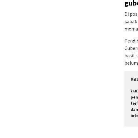
gub
Di pos
kapak 
memasa
Pendir
Guber
hasil 
belum 
BA
YKK
pen
ter
dan
int