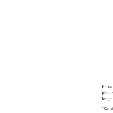
Ketua
pihakn
langs
“Kami 