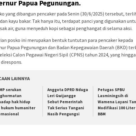
ernur Papua Pegunungan.
ko yang dibangun pencaker pada Senin (30/6/2025) tersebut, terli
dan kayu bakar. Tak hanya itu, terdapat panci yang digunakan unt
k air, guna menyeduh kopi sebagai penghangat di selama aksi.
ian posko ini merupakan bentuk tuntutan para pencaker kepada
nur Papua Pegunungan dan Badan Kepegawaian Daerah (BKD) ter
seleksi Calon Pegawai Negeri Sipil (CPNS) tahun 2024, yang hingga 
direspons.
CAAN LAINNYA
MP serukan
Anggota DPRD Nduga
Petugas SPBU
ghormatan
Leri Gwijangge
Lasminingsih di
hadap hak hidup
Sebut Pemerintah
Wamena Layani Tan
 hukum humaniter
Tak Serius Tangani
Modifikasi 100 Liter
ernasional
Nasib Pengungsi
BBM