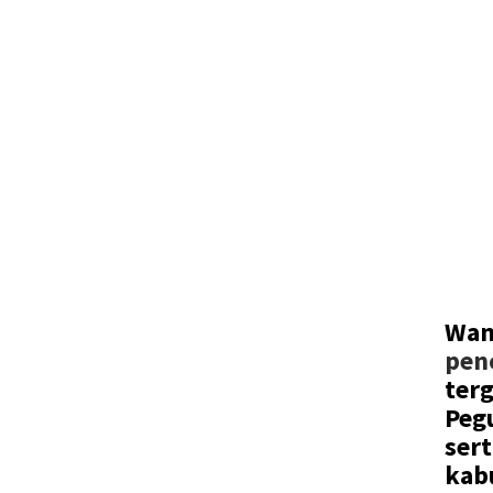
Wam
pen
ter
Peg
ser
kab