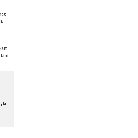
hat
uk
kait
kini
gki