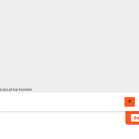
Loncat ke konten
Moratorium Masih B
Be