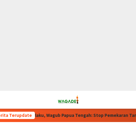
erlaku, Wagub Papua Tengah: Stop Pemekaran Tanpa Kajian dari
rita Terupdate