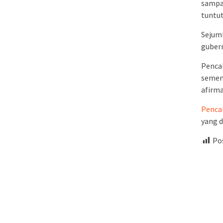
sampa
tuntut
Sejum
gubern
Pencak
sement
afirma
Penca
yang d
Pos