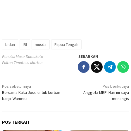
bidan
IBI
musda
Papua Tengah
Penulis: Musa Dumukoto
SEBARKAN
Editor: Timoteus Marten
Navigasi
Pos sebelumnya
Pos berikutnya
pos
Bersama Kaka Jose untuk korban
Anggota MRP: Hari ini saya
banjir Wamena
menangis
POS TERKAIT