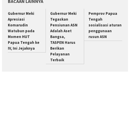
BACAAN LAINNYA
Gubernur Meki
Gubernur Meki
Pemprov Papua
Apresiasi
Tegaskan
Tengah
Komarudin
Pensiunan ASN
sosialisasi aturan
Watubun pada
Adalah Aset
penggunaan
Momen HUT
Bangsa,
rusun ASN
Papua Tengah ke
TASPEN Harus
IV, Ini Jejaknya
Berikan
Pelayanan
Terbaik