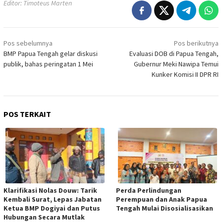
Editor: Timoteus Marten
Navigasi
Pos sebelumnya
Pos berikutnya
pos
BMP Papua Tengah gelar diskusi
Evaluasi DOB di Papua Tengah,
publik, bahas peringatan 1 Mei
Gubernur Meki Nawipa Temui
Kunker Komisi II DPR RI
POS TERKAIT
Klarifikasi Nolas Douw: Tarik
Perda Perlindungan
Kembali Surat, Lepas Jabatan
Perempuan dan Anak Papua
Ketua BMP Dogiyai dan Putus
Tengah Mulai Disosialisasikan
Hubungan Secara Mutlak