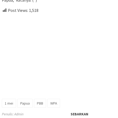
Papua,” katanya. (*)
Post Views:
1,518
1 mei
Papua
PBB
WPA
Penulis: Admin
SEBARKAN