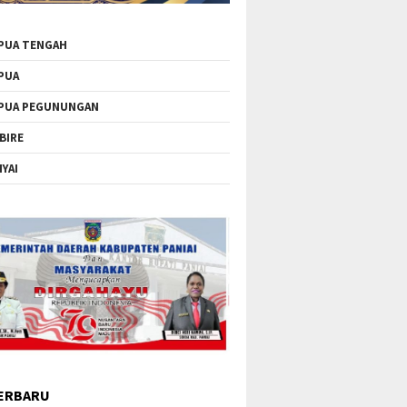
PUA TENGAH
PUA
PUA PEGUNUNGAN
BIRE
IYAI
ERBARU