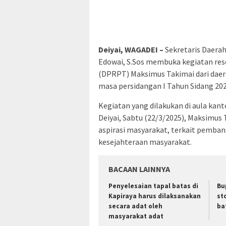
Deiyai, WAGADEI –
Sekretaris Daera
Edowai, S.Sos membuka kegiatan re
(DPRPT) Maksimus Takimai dari daerah
masa persidangan I Tahun Sidang 20
Kegiatan yang dilakukan di aula kan
Deiyai, Sabtu (22/3/2025), Maksimus
aspirasi masyarakat, terkait pemban
kesejahteraan masyarakat.
BACAAN LAINNYA
Penyelesaian tapal batas di
Bu
Kapiraya harus dilaksanakan
st
secara adat oleh
ba
masyarakat adat