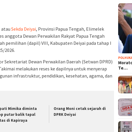
h atau
Sekda Deiyai
, Provinsi Papua Tengah, Elimelek
ses anggota Dewan Perwakilan Rakyat Papua Tengah
 pemilihan (dapil) VIII, Kabupaten Deiyai pada tahap I
25/2026.
POLHUK
tor Sekretariat Dewan Perwakilan Daerah (Setwan DPRD)
Morato
Te…
 Takimai melakukan reses ke dapilnya untuk menyerap
gunan infrastruktur, pendidikan, kesehatan, agama, dan
pati Mimika diminta
Orang Moni cetak sejarah di
op putar balik tapal
DPRK Deiyai
tas di Kapiraya