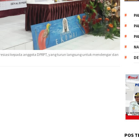
PA
PA
PA
NA
presiasi kepada anggota DPRPT, yang turun langsung untuk mendengar dan
DE
POS T