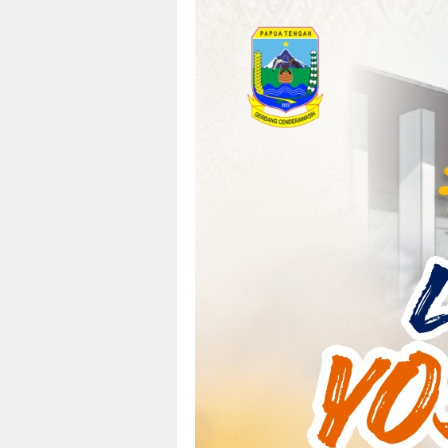
Loncat
tutup
ke
konten