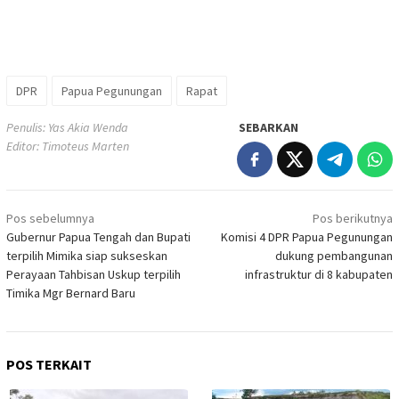
DPR
Papua Pegunungan
Rapat
Penulis: Yas Akia Wenda
SEBARKAN
Editor: Timoteus Marten
Navigasi
Pos sebelumnya
Pos berikutnya
pos
Gubernur Papua Tengah dan Bupati
Komisi 4 DPR Papua Pegunungan
terpilih Mimika siap sukseskan
dukung pembangunan
Perayaan Tahbisan Uskup terpilih
infrastruktur di 8 kabupaten
Timika Mgr Bernard Baru
POS TERKAIT