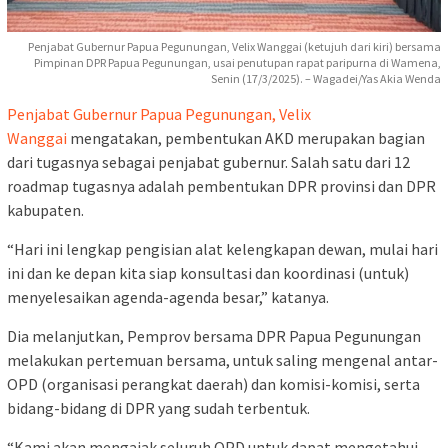
Penjabat Gubernur Papua Pegunungan, Velix Wanggai (ketujuh dari kiri) bersama
Pimpinan DPR Papua Pegunungan, usai penutupan rapat paripurna di Wamena,
Senin (17/3/2025). – Wagadei/Yas Akia Wenda
Penjabat Gubernur Papua Pegunungan, Velix
Wanggai
mengatakan, pembentukan AKD merupakan bagian
dari tugasnya sebagai penjabat gubernur. Salah satu dari 12
roadmap tugasnya adalah pembentukan DPR provinsi dan DPR
kabupaten.
“Hari ini lengkap pengisian alat kelengkapan dewan, mulai hari
ini dan ke depan kita siap konsultasi dan koordinasi (untuk)
menyelesaikan agenda-agenda besar,” katanya.
Dia melanjutkan, Pemprov bersama DPR Papua Pegunungan
melakukan pertemuan bersama, untuk saling mengenal antar-
OPD (organisasi perangkat daerah) dan komisi-komisi, serta
bidang-bidang di DPR yang sudah terbentuk.
“Kami akan mengajak seluruh OPD untuk dapat mengetahui