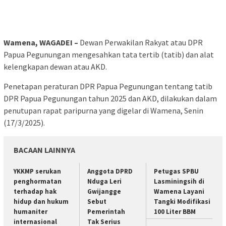
Wamena, WAGADEI –
Dewan Perwakilan Rakyat atau DPR
Papua Pegunungan mengesahkan tata tertib (tatib) dan alat
kelengkapan dewan atau AKD.
Penetapan peraturan DPR Papua Pegunungan tentang tatib
DPR Papua Pegunungan tahun 2025 dan AKD, dilakukan dalam
penutupan rapat paripurna yang digelar di Wamena, Senin
(17/3/2025).
BACAAN LAINNYA
YKKMP serukan
Anggota DPRD
Petugas SPBU
penghormatan
Nduga Leri
Lasminingsih di
terhadap hak
Gwijangge
Wamena Layani
hidup dan hukum
Sebut
Tangki Modifikasi
humaniter
Pemerintah
100 Liter BBM
internasional
Tak Serius