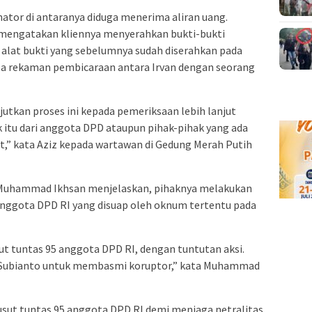
nator di antaranya diduga menerima aliran uang.
r mengatakan kliennya menyerahkan bukti-bukti
lat bukti yang sebelumnya sudah diserahkan pada
pa rekaman pembicaraan antara Irvan dengan seorang
tkan proses ini kepada pemeriksaan lebih lanjut
k itu dari anggota DPD ataupun pihak-pihak yang ada
,” kata Aziz kepada wartawan di Gedung Merah Putih
, Muhammad Ikhsan menjelaskan, pihaknya melakukan
 anggota DPD RI yang disuap oleh oknum tertentu pada
t tuntas 95 anggota DPD RI, dengan tuntutan aksi.
 Subianto untuk membasmi koruptor,” kata Muhammad
ut tuntas 95 anggota DPD RI demi menjaga netralitas