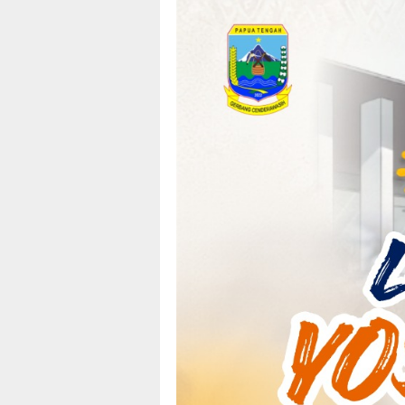
Loncat
tutup
ke
konten