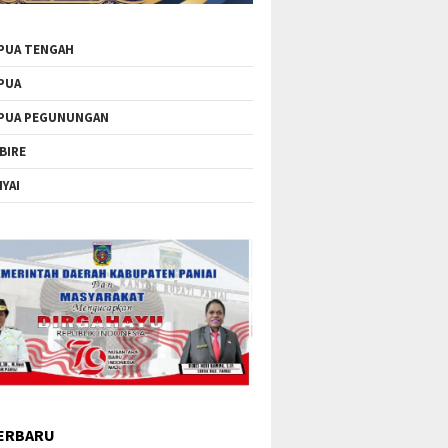
PUA TENGAH
PUA
PUA PEGUNUNGAN
BIRE
IYAI
ERBARU