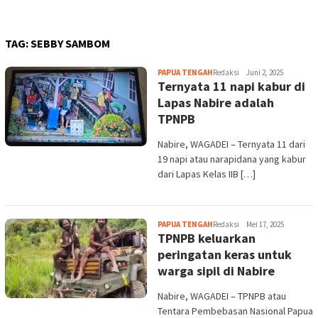
TAG:
SEBBY SAMBOM
PAPUA TENGAH
Redaksi
Juni 2, 2025
Ternyata 11 napi kabur di
Lapas Nabire adalah
TPNPB
Nabire, WAGADEI – Ternyata 11 dari
19 napi atau narapidana yang kabur
dari Lapas Kelas IIB […]
PAPUA TENGAH
Redaksi
Mei 17, 2025
TPNPB keluarkan
peringatan keras untuk
warga sipil di Nabire
Nabire, WAGADEI – TPNPB atau
Tentara Pembebasan Nasional Papua