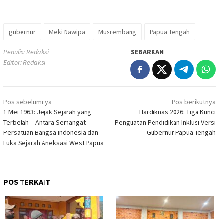
gubernur
Meki Nawipa
Musrembang
Papua Tengah
Penulis: Redaksi
SEBARKAN
Editor: Redaksi
Navigasi
Pos sebelumnya
Pos berikutnya
pos
1 Mei 1963: Jejak Sejarah yang
Hardiknas 2026: Tiga Kunci
Terbelah – Antara Semangat
Penguatan Pendidikan Inklusi Versi
Persatuan Bangsa Indonesia dan
Gubernur Papua Tengah
Luka Sejarah Aneksasi West Papua
POS TERKAIT