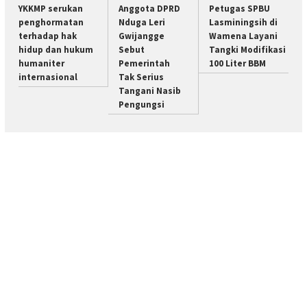
YKKMP serukan
Anggota DPRD
Petugas SPBU
penghormatan
Nduga Leri
Lasminingsih di
terhadap hak
Gwijangge
Wamena Layani
hidup dan hukum
Sebut
Tangki Modifikasi
humaniter
Pemerintah
100 Liter BBM
internasional
Tak Serius
Tangani Nasib
Pengungsi