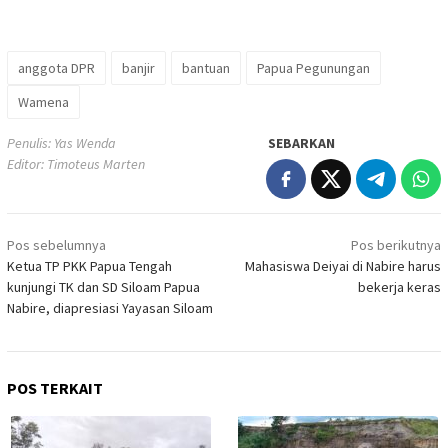
anggota DPR
banjir
bantuan
Papua Pegunungan
Wamena
Penulis: Yas Wenda
SEBARKAN
Editor: Timoteus Marten
Navigasi
Pos sebelumnya
Pos berikutnya
pos
Ketua TP PKK Papua Tengah
Mahasiswa Deiyai di Nabire harus
kunjungi TK dan SD Siloam Papua
bekerja keras
Nabire, diapresiasi Yayasan Siloam
POS TERKAIT