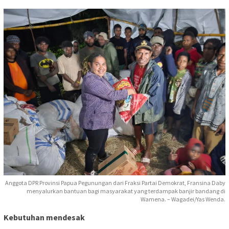
Anggota DPR Provinsi Papua Pegunungan dari Fraksi Partai Demokrat, Fransina Daby
menyalurkan bantuan bagi masyarakat yang terdampak banjir bandang di
Wamena. – Wagadei/Yas Wenda.
Kebutuhan mendesak