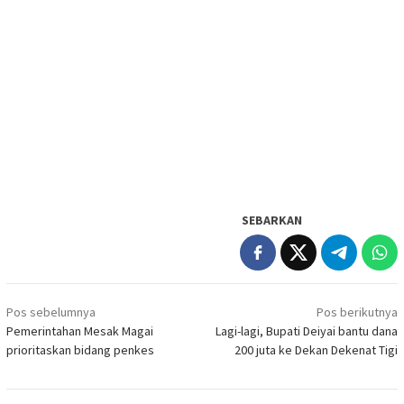
SEBARKAN
Navigasi
Pos sebelumnya
Pos berikutnya
pos
Pemerintahan Mesak Magai
Lagi-lagi, Bupati Deiyai bantu dana
prioritaskan bidang penkes
200 juta ke Dekan Dekenat Tigi