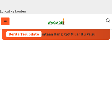
Loncat ke konten
urat Permintaan Uang Rp3 Miliar Itu Palsu
Berita Terupdate
Pulang dari K