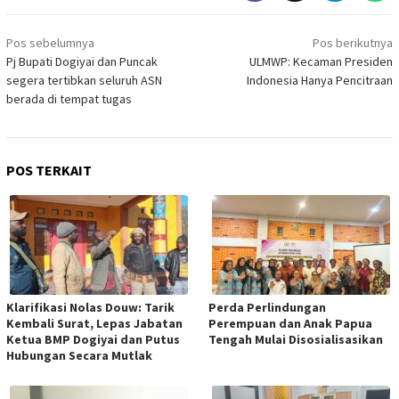
Navigasi
Pos sebelumnya
Pos berikutnya
pos
Pj Bupati Dogiyai dan Puncak
ULMWP: Kecaman Presiden
segera tertibkan seluruh ASN
Indonesia Hanya Pencitraan
berada di tempat tugas
POS TERKAIT
Klarifikasi Nolas Douw: Tarik
Perda Perlindungan
Kembali Surat, Lepas Jabatan
Perempuan dan Anak Papua
Ketua BMP Dogiyai dan Putus
Tengah Mulai Disosialisasikan
Hubungan Secara Mutlak