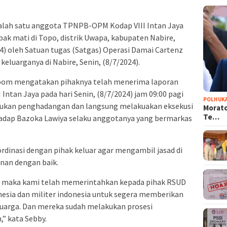
alah satu anggota TPNPB-OPM Kodap VIII Intan Jaya
k mati di Topo, distrik Uwapa, kabupaten Nabire,
) oleh Satuan tugas (Satgas) Operasi Damai Cartenz
keluarganya di Nabire, Senin, (8/7/2024).
om mengatakan pihaknya telah menerima laporan
Intan Jaya pada hari Senin, (8/7/2024) jam 09:00 pagi
POLHUK
akukan penghadangan dan langsung melakuakan eksekusi
Morato
Te…
hadap Bazoka Lawiya selaku anggotanya yang bermarkas
rdinasi dengan pihak keluar agar mengambil jasad di
nan dengan baik.
mi, maka kami telah memerintahkan kepada pihak RSUD
esia dan militer indonesia untuk segera memberikan
luarga. Dan mereka sudah melakukan prosesi
 kata Sebby.