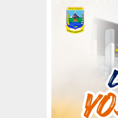
Loncat
tutup
ke
konten