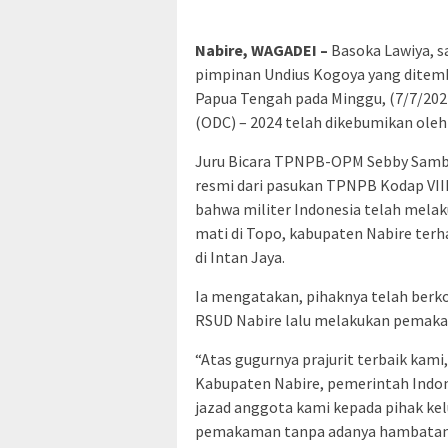
Nabire, WAGADEI –
Basoka Lawiya, s
pimpinan Undius Kogoya yang ditemba
Papua Tengah pada Minggu, (7/7/2024
(ODC) – 2024 telah dikebumikan oleh 
Juru Bicara TPNPB-OPM Sebby Samb
resmi dari pasukan TPNPB Kodap VIII 
bahwa militer Indonesia telah mel
mati di Topo, kabupaten Nabire ter
di Intan Jaya.
Ia mengatakan, pihaknya telah berko
RSUD Nabire lalu melakukan pemaka
“Atas gugurnya prajurit terbaik ka
Kabupaten Nabire, pemerintah Indon
jazad anggota kami kepada pihak ke
pemakaman tanpa adanya hambatan,”