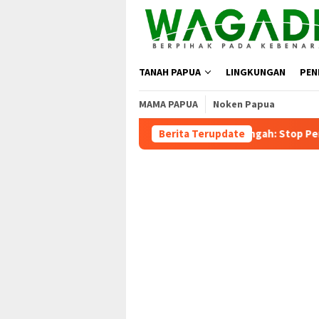
TANAH PAPUA
LINGKUNGAN
PEN
MAMA PAPUA
Noken Papua
laku, Wagub Papua Tengah: Stop Pemekaran Tanpa Kajian dari BR
Berita Terupdate