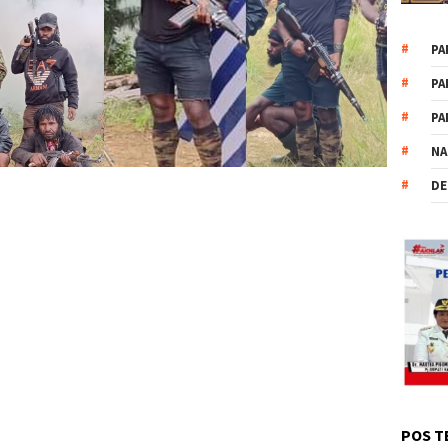
PA
PA
PA
NA
DE
POS T