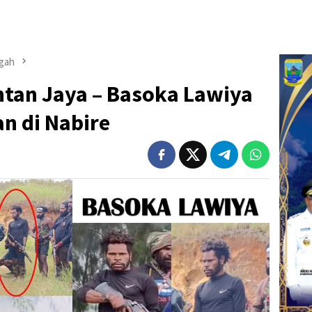
gah
ntan Jaya – Basoka Lawiya
 di Nabire