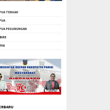
PUA TENGAH
PUA
PUA PEGUNUNGAN
BIRE
IYAI
ERBARU