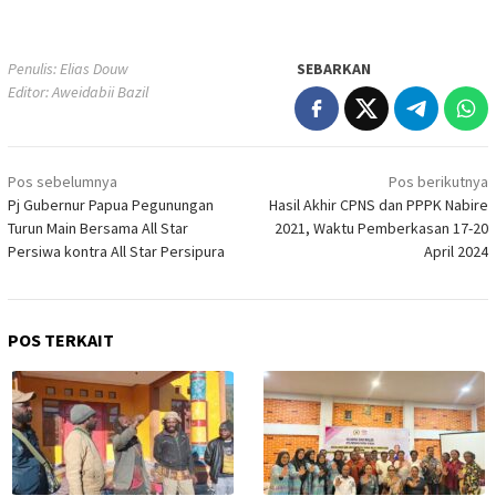
Penulis: Elias Douw
SEBARKAN
Editor: Aweidabii Bazil
Navigasi
Pos sebelumnya
Pos berikutnya
pos
Pj Gubernur Papua Pegunungan
Hasil Akhir CPNS dan PPPK Nabire
Turun Main Bersama All Star
2021, Waktu Pemberkasan 17-20
Persiwa kontra All Star Persipura
April 2024
POS TERKAIT