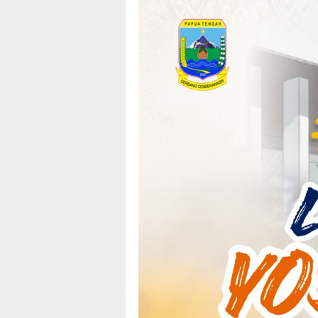
Loncat
tutup
ke
konten