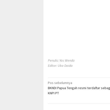
Penulis: Yas Wenda
Editor: Uka Daida
Navigasi
Pos sebelumnya
BKNDI Papua Tengah resmi terdaftar sebag
pos
KNPI PT