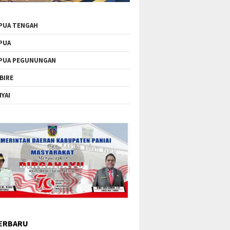
PUA TENGAH
PUA
PUA PEGUNUNGAN
BIRE
IYAI
ERBARU