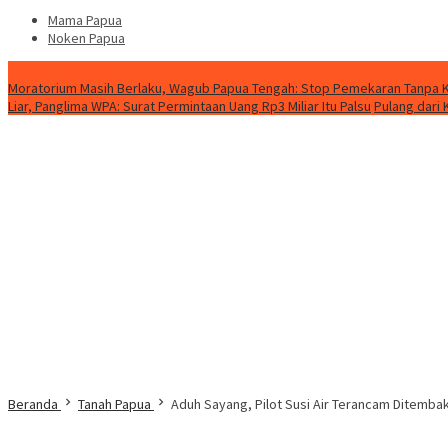
Mama Papua
Noken Papua
Berita Terupdate
Moratorium Masih Berlaku, Wagub Papua Tengah: Stop Pemekaran Tanpa Ka
Liar, Panglima WPA: Surat Permintaan Uang Rp3 Miliar Itu Palsu
Pulang dari
Beranda
Tanah Papua
Aduh Sayang, Pilot Susi Air Terancam Ditemba