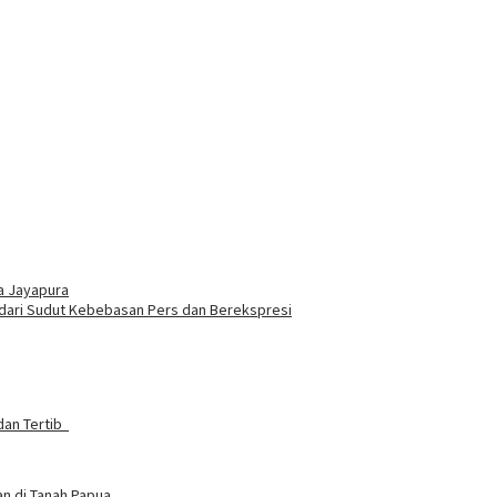
ta Jayapura
dari Sudut Kebebasan Pers dan Berekspresi
dan Tertib
an di Tanah Papua