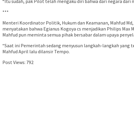
“Itu sudah, pak Pilot telah mengaku diri bahwa dari negara dar
***
Menteri Koordinator Politik, Hukum dan Keamanan, Mahfud Md,
menyatakan bahwa Egianus Kogoya cs menjadikan Philips Max M
Mahfud pun meminta semua pihak bersabar dalam upaya penyelam
“Saat ini Pemerintah sedang menyusun langkah-langkah yang te
Mahfud April lalu dilansir Tempo.
Post Views:
792