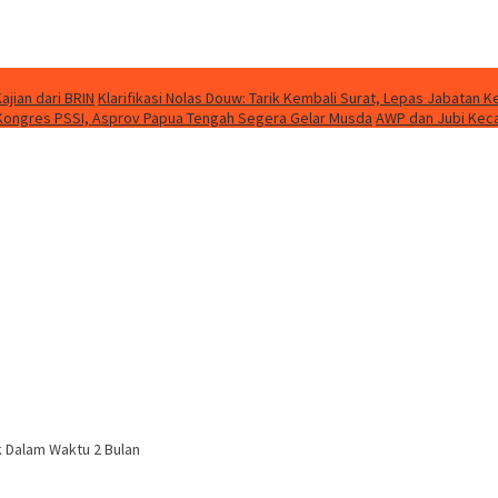
jian dari BRIN
Klarifikasi Nolas Douw: Tarik Kembali Surat, Lepas Jabatan
 Kongres PSSI, Asprov Papua Tengah Segera Gelar Musda
AWP dan Jubi Kecam
k Dalam Waktu 2 Bulan