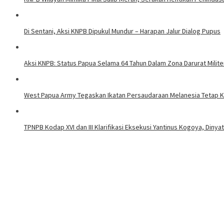
Di Sentani, Aksi KNPB Dipukul Mundur – Harapan Jalur Dialog Pupus
Aksi KNPB: Status Papua Selama 64 Tahun Dalam Zona Darurat Milit
West Papua Army Tegaskan Ikatan Persaudaraan Melanesia Tetap 
TPNPB Kodap XVI dan III Klarifikasi Eksekusi Yantinus Kogoya, Dinyat