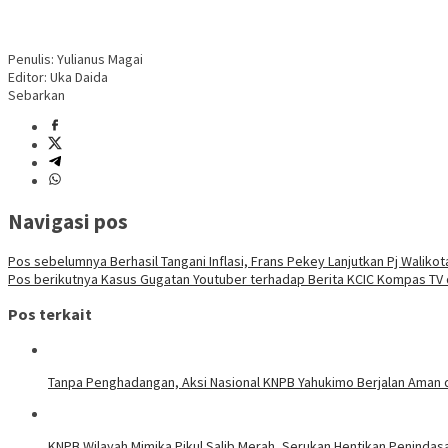
Penulis: Yulianus Magai
Editor: Uka Daida
Sebarkan
Navigasi pos
Pos sebelumnya
Berhasil Tangani Inflasi, Frans Pekey Lanjutkan Pj Waliko
Pos berikutnya
Kasus Gugatan Youtuber terhadap Berita KCIC Kompas TV 
Pos terkait
Tanpa Penghadangan, Aksi Nasional KNPB Yahukimo Berjalan Aman 
KNPB Wilayah Mimika Pikul Salib Merah, Serukan Hentikan Penindas