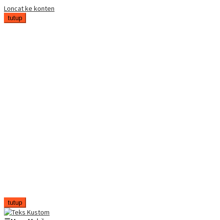
Loncat ke konten
tutup
tutup