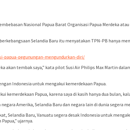
 Pembebasan Nasional Papua Barat Organisasi Papua Merdeka ata
lot berkebangsaan Selandia Baru itu menyatakan TPN-PB hanya me
nsi-papua-pegunungan-mengundurkan-diri/
ka akan tembak saya,” kata pilot Susi Air Philips Max Martin da
 dengan Indonesia untuk mengakui kemerdekaan Papua.
ui kemerdekaan Papua, karena saya di kasih hanya dua bulan, kala
egara Amerika, Selandia Baru dan negara lain di dunia segera 
ikat, Selandia Baru, Vanuatu segera desak Indonesia untuk menga
Papua,” ujarnya.