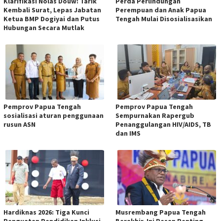
Klarifikasi Nolas Douw: Tarik
Perda Perlindungan
Kembali Surat, Lepas Jabatan
Perempuan dan Anak Papua
Ketua BMP Dogiyai dan Putus
Tengah Mulai Disosialisasikan
Hubungan Secara Mutlak
Pemprov Papua Tengah
Pemprov Papua Tengah
sosialisasi aturan penggunaan
Sempurnakan Rapergub
rusun ASN
Penanggulangan HIV/AIDS, TB
dan IMS
Hardiknas 2026: Tiga Kunci
Musrembang Papua Tengah
Penguatan Pendidikan Inklusi
Berakhir, Ini Pesan Penting