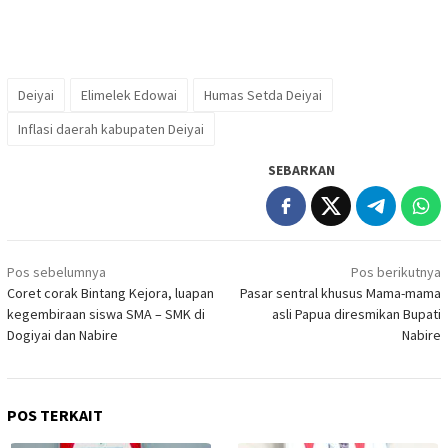
Deiyai
Elimelek Edowai
Humas Setda Deiyai
Inflasi daerah kabupaten Deiyai
SEBARKAN
Navigasi
Pos sebelumnya
Pos berikutnya
pos
Coret corak Bintang Kejora, luapan
Pasar sentral khusus Mama-mama
kegembiraan siswa SMA – SMK di
asli Papua diresmikan Bupati
Dogiyai dan Nabire
Nabire
POS TERKAIT