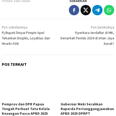
Penulis: Elias Douw
SEBARKAN
Navigasi
Pos sebelumnya
Pos berikutnya
pos
Pj Bupati Deiyai Pimpin Apel
9 perkara terdaftar di MK,
Tekankan Disiplin, Loyalitas dan
benarkah Pemilu 2024 di Intan Jaya
Hirarki ASN
buruk?
POS TERKAIT
Pemprov dan DPR Papua
Gubernur Meki Serahkan
Tengah Perkuat Tata Kelola
Raperda Pertanggungjawaban
Keuangan Pasca APBD 2025
APBD 2025 DPRPT