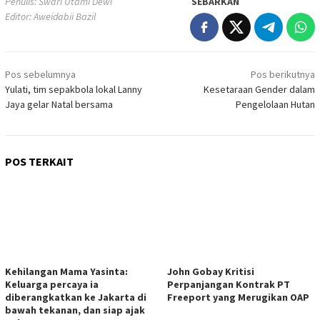
Penulis: Swari Utami Dewi
SEBARKAN
Editor: Aweidabii Bazil
Navigasi
Pos sebelumnya
Pos berikutnya
pos
Yulati, tim sepakbola lokal Lanny
Kesetaraan Gender dalam
Jaya gelar Natal bersama
Pengelolaan Hutan
POS TERKAIT
Kehilangan Mama Yasinta:
‎John Gobay Kritisi
Keluarga percaya ia
Perpanjangan Kontrak PT
diberangkatkan ke Jakarta di
Freeport yang Merugikan OAP
bawah tekanan, dan siap ajak