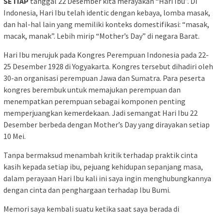
SETIAP
tanggal 22 Desember kita merayakan “Hari Ibu”. Di
Indonesia, Hari Ibu telah identic dengan kebaya, lomba masak,
dan hal-hal lain yang memiliki konteks domestifikasi: “masak,
macak, manak”. Lebih mirip “Mother’s Day” di negara Barat.
Hari Ibu merujuk pada Kongres Perempuan Indonesia pada 22-
25 Desember 1928 di Yogyakarta. Kongres tersebut dihadiri oleh
30-an organisasi perempuan Jawa dan Sumatra. Para peserta
kongres berembuk untuk memajukan perempuan dan
menempatkan perempuan sebagai komponen penting
memperjuangkan kemerdekaan. Jadi semangat Hari Ibu 22
Desember berbeda dengan Mother’s Day yang dirayakan setiap
10 Mei.
Tanpa bermaksud menambah kritik terhadap praktik cinta
kasih kepada setiap ibu, pejuang kehidupan sepanjang masa,
dalam perayaan Hari Ibu kali ini saya ingin menghubungkannya
dengan cinta dan penghargaan terhadap Ibu Bumi.
Memori saya kembali suatu ketika saat saya berada di