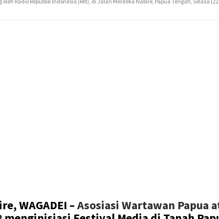
 oleh Radio Republik Indonesia (RRI), di Jalan Merdeka Nabire, Papua Tengah, Selasa (22
ire, WAGADEI –
Asosiasi Wartawan Papua a
P
menginisiasi Festival Media di Tanah Pap