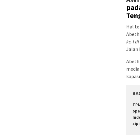
pada
Ten
Hal te
Abeth 
ke-I d
Jalan 
Abeth
media 
kapasi
BA
TPN
ope
Ind
sipi