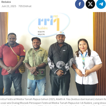
Redaksi
Juli 23, 2025
705 Dilihat
nitia Festival Media Tanah Papua tahun 2025, Abeth A. You (kedua dari kanan) dalam fo
usai sesi Dialog Mozaik Persiapan Festival Media Tanah Papua ke-I di Nabire, yang disi