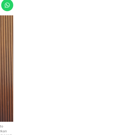
to
arkan