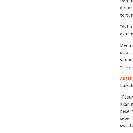
Pemili
direnc
tertu
“Akhi
akan m
Menuru
strate
simbol
wilaya
Abeth
baik d
“Festi
akan m
pesert
sepert
swasta