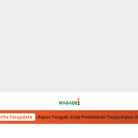
ub Papua Tengah: Stop Pemekaran Tanpa Kajian dari BRIN
rita Terupdate