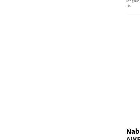
langsung
- IST
Nab
AW