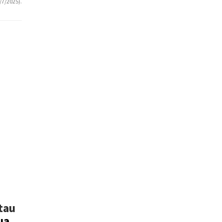
/7/2025).
tau
ua