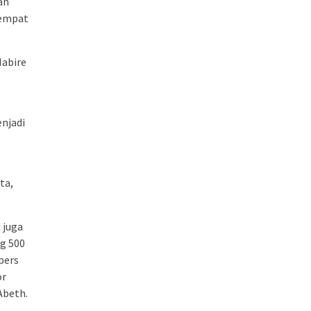
ah
sempat
Nabire
enjadi
ta,
i juga
g 500
pers
or
Abeth.