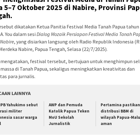
 5–7 Oktober 2025 di Nabire, Provinsi Pa
gah.
rsebut dikatakan Ketua Panitia Festival Media Tanah Papua tahun
A. You dalam sesi
Dialog Mozaik Persiapan Festival Media Tanah Pa
i Nabire
, yang disiarkan langsung oleh Radio Republik Indonesia (RR
Merdeka Nabire, Papua Tengah, Selasa (22/7/2025).
 mengatakan, festival tersebut, bertujuan untuk menghimpun se
massa di Tanah Papua, sekaligus meningkatkan kreativitas dan
tas para jurnalis.
CAAN LAINNYA
PB Yahukimo sebut
AWP dan Pemuda
Pertamina pastikan
rasi militer
Katolik Papua Teken
distribusi BBM di
onesia sasar warga
MoU Sekolah
wilayah Papua-Mal
l
Jurnalistik
aman