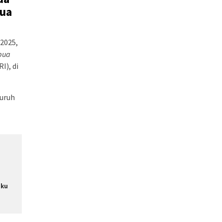
pua
 2025,
pua
I), di
luruh
uku