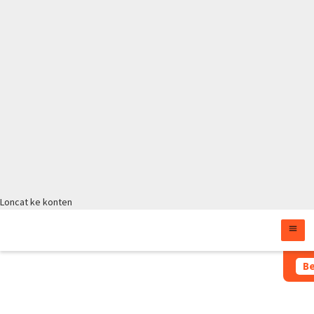
Loncat ke konten
Moratorium Masih Berlaku, Wag
Be