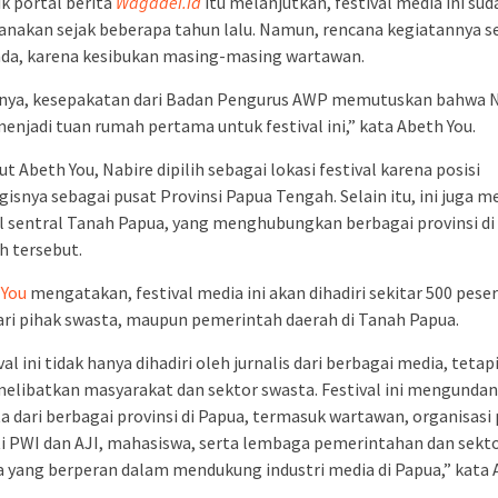
k portal berita
Wagadei.id
itu melanjutkan, festival media ini sud
anakan sejak beberapa tahun lalu. Namun, rencana kegiatannya 
nda, karena kesibukan masing-masing wartawan.
rnya, kesepakatan dari Badan Pengurus AWP memutuskan bahwa 
enjadi tuan rumah pertama untuk festival ini,” kata Abeth You.
t Abeth You, Nabire dipilih sebagai lokasi festival karena posisi
gisnya sebagai pusat Provinsi Papua Tengah. Selain itu, ini juga m
 sentral Tanah Papua, yang menghubungkan berbagai provinsi di
h tersebut.
 You
mengatakan, festival media ini akan dihadiri sekitar 500 peser
ari pihak swasta, maupun pemerintah daerah di Tanah Papua.
val ini tidak hanya dihadiri oleh jurnalis dari berbagai media, tetap
elibatkan masyarakat dan sektor swasta. Festival ini mengundan
a dari berbagai provinsi di Papua, termasuk wartawan, organisasi 
i PWI dan AJI, mahasiswa, serta lembaga pemerintahan dan sekt
 yang berperan dalam mendukung industri media di Papua,” kata 