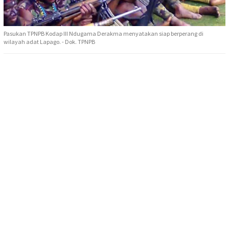
Pasukan TPNPB Kodap III Ndugama Derakma menyatakan siap berperang di
wilayah adat Lapago. - Dok. TPNPB