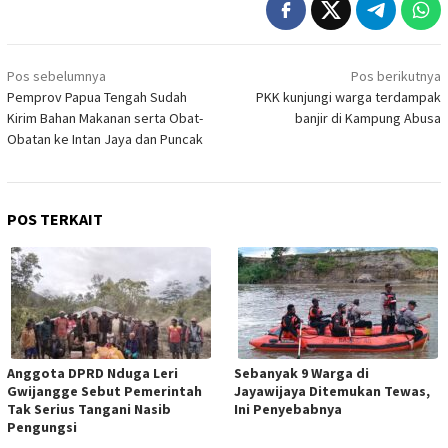
Navigasi
Pos sebelumnya
Pos berikutnya
pos
Pemprov Papua Tengah Sudah
PKK kunjungi warga terdampak
Kirim Bahan Makanan serta Obat-
banjir di Kampung Abusa
Obatan ke Intan Jaya dan Puncak
POS TERKAIT
Anggota DPRD Nduga Leri
Sebanyak 9 Warga di
Gwijangge Sebut Pemerintah
Jayawijaya Ditemukan Tewas,
Tak Serius Tangani Nasib
Ini Penyebabnya
Pengungsi