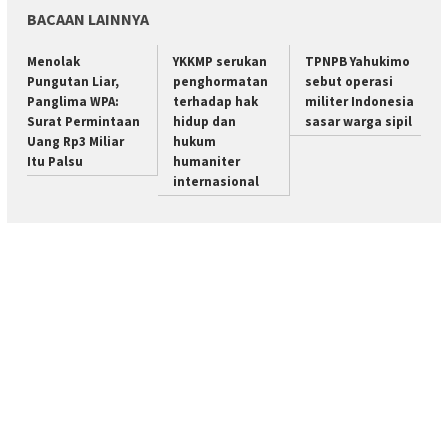
BACAAN LAINNYA
Menolak
YKKMP serukan
TPNPB Yahukimo
Pungutan Liar,
penghormatan
sebut operasi
Panglima WPA:
terhadap hak
militer Indonesia
Surat Permintaan
hidup dan
sasar warga sipil
Uang Rp3 Miliar
hukum
Itu Palsu
humaniter
internasional