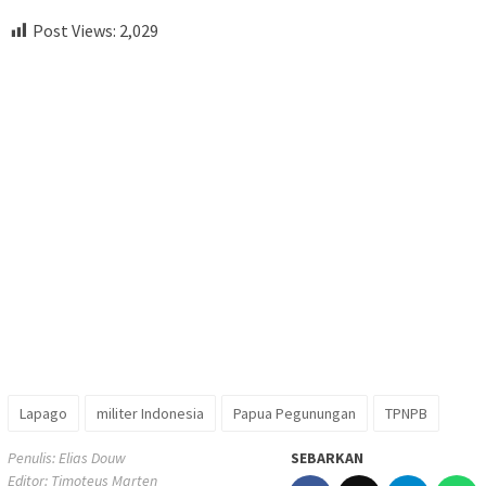
Post Views:
2,029
Lapago
militer Indonesia
Papua Pegunungan
TPNPB
Penulis: Elias Douw
SEBARKAN
Editor: Timoteus Marten